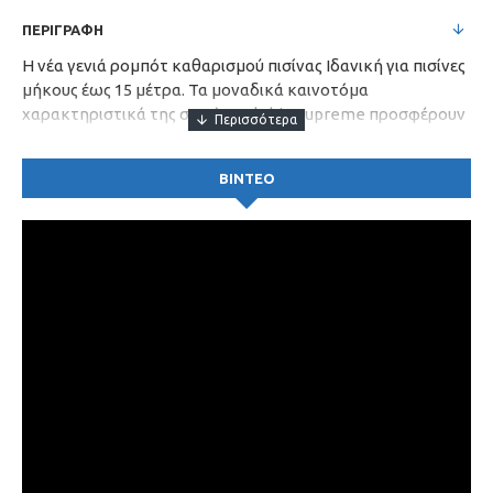
ΠΕΡΙΓΡΑΦΗ
Η νέα γενιά ρομπότ καθαρισμού πισίνας Ιδανική για πισίνες
μήκους έως 15 μέτρα. Τα μοναδικά καινοτόμα
χαρακτηριστικά της σειράς Dolphin Supreme προσφέρουν
άριστο αποτέλεσμα, διαφοροποιώντας την από κάθε άλλη
σειρά ρομπότ καθαρισμού πισίνας.
ΒΙΝΤΕΟ
Τεχνικά Χαρακτηριστικά
Χρόνος κύκλου λειτουργίας 2,5 ώρες
Μήκος καλωδίου 18 m μαζί με swivel που αποτρέπει την
στρέβλωση του καλωδίου
Βάρος 10Kg
Διπλή Φίλτρανση με 2 τύπους φίλτρων
Αποτελεσματικό βούρτσισμα επιφανειών καθώς περιέχει
μια επιπλέον βούρτσα