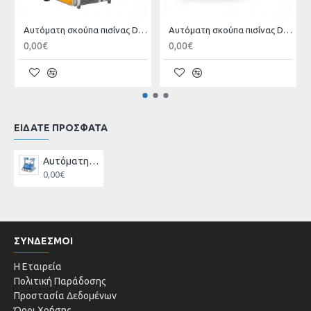
εύκολος και γρήγορος.
Αυτόματη σκούπα πισίνας DOLPHIN 2Χ2
Αυτόματη σκούπα πισίνας DOLPHIN M600
Αυτόνομο σύστημα που δεν απαιτεί προ-εγκατάσταση
0,00€
0,00€
Ελαφριά και εύκολη στη χρήση
Ο στροφέας αποτρέπει την στρέβλωση του καλωδίου
DIY - εύκολη συντήρηση
ΕΙΔΑΤΕ ΠΡΟΣΦΑΤΑ
Αυτόματη σκούπα πισίνας DOLPHIN M400
0,00€
ΣΥΝΔΕΣΜΟΙ
Η Εταιρεία
Πολιτική Παράδοσης
Προστασία Δεδομένων
Όροι Χρήσης