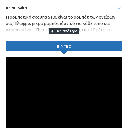
ΠΕΡΙΓΡΑΦΗ
Η ρομποτική σκούπα S100 είναι το ρομπότ των ονείρων
σας! Ελαφρύ, μικρό ρομπότ ιδανικό για κάθε τύπο και
σχήμα πισίνας . Προτείνεται για πισίνες έως 10 μέτρα σε
μήκος. Καθαρίζει πυθμένα και τοιχώματα.
Τεχνικά Χαρακτηριστικά
ΒΙΝΤΕΟ
Χρόνος κύκλου λειτουργίας 2 ώρες
Μήκος καλωδίου 15 m
Βάρος 6,5Kg
Φίλτρανση με καλάθι
Αποτελεσματικό βούρτσισμα επιφανειών με διπλάσια
ταχύτητα Active brush
Έξυπνο τροφοδοτικό ενεργειακής απόδοσης για ελάχιστη
κατανάλωση