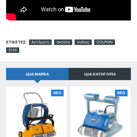
Εγγύηση 24 μήνες
Πλεονεκτήματα
Καθαρίζει, βουρτσίζει τον πυθμένα και τα τοιχώματα
φιλτράροντας το νερό της πισίνας σε μόλις 2 ώρες.
ΕΤΙΚΈΤΕΣ:
Αυτόματη
σκούπα
πισίνας
DOLPHIN
Αποτελεσματικό σύστημα φίλτρων
S100
Η αφαίρεση των φίλτρων γίνεται από το πάνω μέρος της
σκούπας με αποτέλεσμα ο καθαρισμός τους να είναι
εύκολος και γρήγορος.
ΊΔΙΑ ΜΆΡΚΑ
ΊΔΙΑ ΚΑΤΗΓΟΡΊΑ
Αποτελεσματική δράση βουρτσίσματος επιφανειών για
την αποφυγή δημιουργίας άλγεων και βακτηριδίων
ΝΕΟ
ΝΕΟ
Αυτόνομο σύστημα που δεν απαιτεί προ-εγκατάσταση
Γρήγορη απελευθέρωση νερού
Ελαφριά και εύκολη στη χρήση.