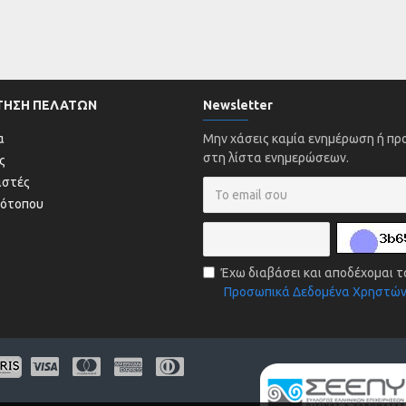
ΤΗΣΗ ΠΕΛΑΤΩΝ
Newsletter
α
Μην χάσεις καμία ενημέρωση ή π
στη λίστα ενημερώσεων.
ς
αστές
τότοπου
Έχω διαβάσει και αποδέχομαι τ
Προσωπικά Δεδομένα Χρηστώ