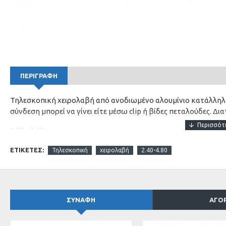
ΠΕΡΙΓΡΑΦΗ
Τηλεσκοπική χειρολαβή από ανοδιωμένο αλουμίνιο κατάλληλη
σύνδεση μπορεί να γίνει είτε μέσω clip ή βίδες πεταλούδες. Δια
1.20 - 2.40μ
1.80 - 3.60μ
ΕΤΙΚΈΤΕΣ:
Τηλεσκοπική
χειρολαβή
2.40-4.80
2.40 - 4,80μ
3.50 - 7.00μ
ΣΥΝΑΦΉ
ΑΓΟ
5.00 - 10.00μ